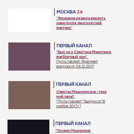
МОСКВА
24
"
Женщина решила вернуть
сына после многолетней
разлуки
"
ПЕРВЫЙ КАНАЛ
"
Был ли у Спартака Мишулина
внебрачный сын
".
Пусть говорят. Фрагмент
выпуска от 04.12.2017
ПЕРВЫЙ КАНАЛ
Спартак Мишулин все-таки
мой папа?
"Пусть говорят" (выпуск от 16
ноября 2017г.)
ПЕРВЫЙ КАНАЛ
"
Почерк Мишулина: