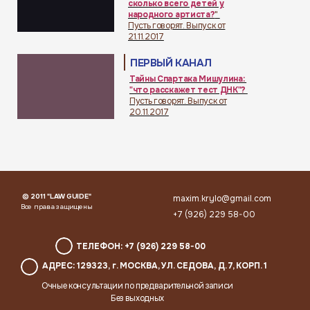
сколько всего детей у
народного артиста?
"
Пусть говорят. Выпуск от
21.11.2017
ПЕРВЫЙ КАНАЛ
Тайны Спартака Мишулина:
"что расскажет тест ДНК"?
Пусть говорят. Выпуск от
20.11.2017
© 2011 "LAW GUIDE"
maxim.krylo@gmail.com
Все права защищены
+7 (926) 229 58-00
ТЕЛЕФОН: +7 (926) 229 58-00
АДРЕС: 129323, г. МОСКВА, УЛ. СЕДОВА, Д. 7, КОРП. 1
Очные консультации по предварительной записи
Без выходных