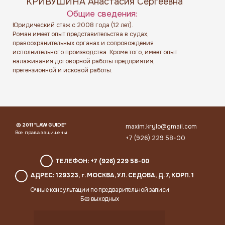
КРИВУШИНА Анастасия Сергеевна
Общие сведения:
Юридический стаж с 2008 года (12 лет).
Роман имеет опыт представительства в судах,
правоохранительных органах и сопровождения
исполнительного производства. Кроме того, имеет опыт
налаживания договорной работы предприятия,
претензионной и исковой работы.
© 2011 "LAW GUIDE"
maxim.krylo@gmail.com
Все права защищены
+7 (926) 229 58-00
ТЕЛЕФОН: +7 (926) 229 58-00
АДРЕС: 129323, г. МОСКВА, УЛ. СЕДОВА, Д. 7, КОРП. 1
Очные консультации по предварительной записи
Без выходных